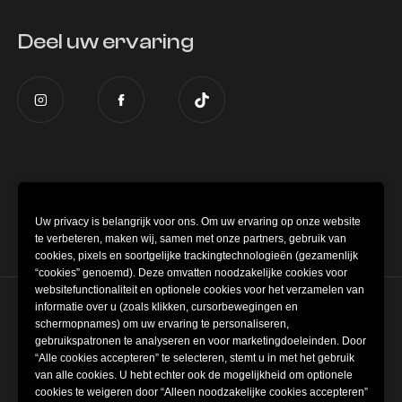
Deel uw ervaring
Dit museum maakt deel uit van de Global
Museum of Illusions
group.
Uw privacy is belangrijk voor ons. Om uw ervaring op onze website
te verbeteren, maken wij, samen met onze partners, gebruik van
cookies, pixels en soortgelijke trackingtechnologieën (gezamenlijk
“cookies” genoemd). Deze omvatten noodzakelijke cookies voor
websitefunctionaliteit en optionele cookies voor het verzamelen van
informatie over u (zoals klikken, cursorbewegingen en
Cookie-instellingen
schermopnames) om uw ervaring te personaliseren,
gebruikspatronen te analyseren en voor marketingdoeleinden. Door
“Alle cookies accepteren” te selecteren, stemt u in met het gebruik
Algemene voorwaarden
van alle cookies. U hebt echter ook de mogelijkheid om optionele
cookies te weigeren door “Alleen noodzakelijke cookies accepteren”