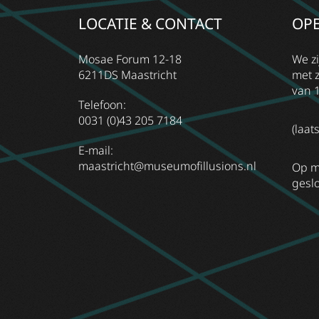
LOCATIE & CONTACT
OPE
Mosae Forum 12-18
We z
6211DS Maastricht
met 
van 1
Telefoon:
0031 (0)43 205 7184
(laat
E-mail:
maastricht@museumofillusions.nl
Op m
geslo