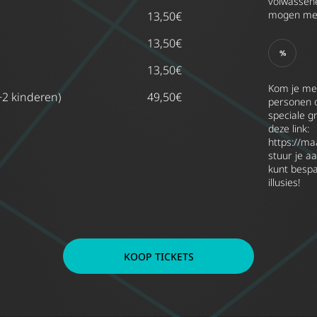
volwassene
mogen mee 
13,50€
13,50€
13,50€
Kom je me
+2 kinderen)
49,50€
personen o
speciale g
deze link:
https://ma
stuur je a
kunt bespa
illusies!
KOOP TICKETS