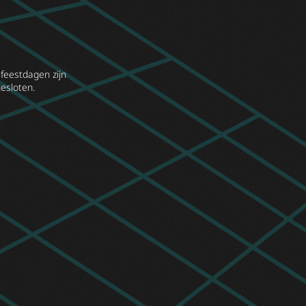
feestdagen zijn
esloten.