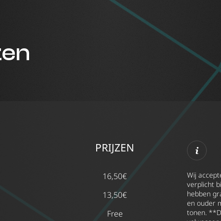
zen
PRIJZEN
Wij accepte
16,50€
verplicht b
hebben gra
13,50€
en ouder 
tonen. **Di
Free