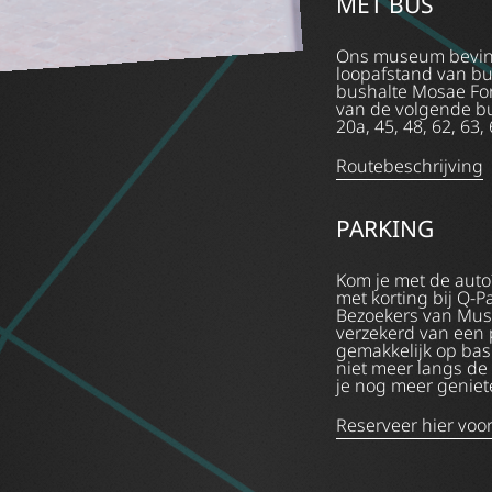
MET BUS
Ons museum bevind
loopafstand van b
bushalte Mosae Fo
van de volgende busli
20a, 45, 48, 62, 63,
Routebeschrijving
PARKING
Kom je met de auto
met korting bij Q-
Bezoekers van Muse
verzekerd van een p
gemakkelijk op basi
niet meer langs de
je nog meer genie
Reserveer hier voor