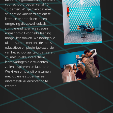
voor schoolgroepen vanaf 10
studenten. Wij geloven dat elke
student de kans verdient om te
leren en te ontdekken in een
omgeving die zowel leuk als
stimulerend is, en we streven
ernaar om dit voor elke leerling
mogelijk te maken. We nodigen je
uit om samen met ons de meest
educatieve en plezierige excursie
van het schooljaar te organiseren,
vol met unieke, interactieve
leerervaringen die studenten
zullen inspireren en fascineren.
We kijken ernaar uit om samen
met jou en je studenten een
onvergetelijke leerervaring te
creëren!