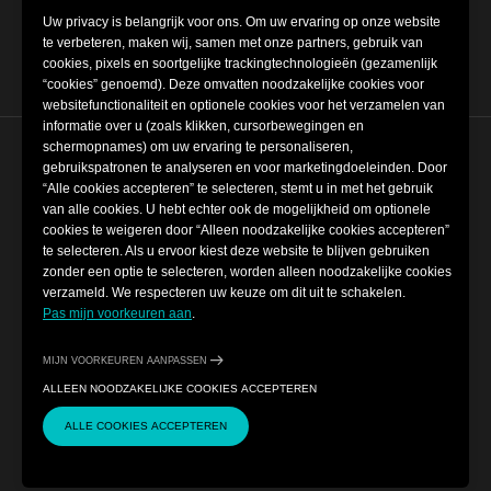
group.
Uw privacy is belangrijk voor ons. Om uw ervaring op onze website
te verbeteren, maken wij, samen met onze partners, gebruik van
cookies, pixels en soortgelijke trackingtechnologieën (gezamenlijk
“cookies” genoemd). Deze omvatten noodzakelijke cookies voor
websitefunctionaliteit en optionele cookies voor het verzamelen van
informatie over u (zoals klikken, cursorbewegingen en
schermopnames) om uw ervaring te personaliseren,
gebruikspatronen te analyseren en voor marketingdoeleinden. Door
Cookie-instellingen
“Alle cookies accepteren” te selecteren, stemt u in met het gebruik
van alle cookies. U hebt echter ook de mogelijkheid om optionele
Algemene voorwaarden
cookies te weigeren door “Alleen noodzakelijke cookies accepteren”
te selecteren. Als u ervoor kiest deze website te blijven gebruiken
zonder een optie te selecteren, worden alleen noodzakelijke cookies
Privacybeleid
verzameld. We respecteren uw keuze om dit uit te schakelen.
Pas mijn voorkeuren aan
.
Copyright ©-2026 2022 Museum of
MIJN VOORKEUREN AANPASSEN
Illusions | Alle rechten voorbehouden
ALLEEN NOODZAKELIJKE COOKIES ACCEPTEREN
ALLE COOKIES ACCEPTEREN
Powered by
CONTACT
KOOP TICKETS