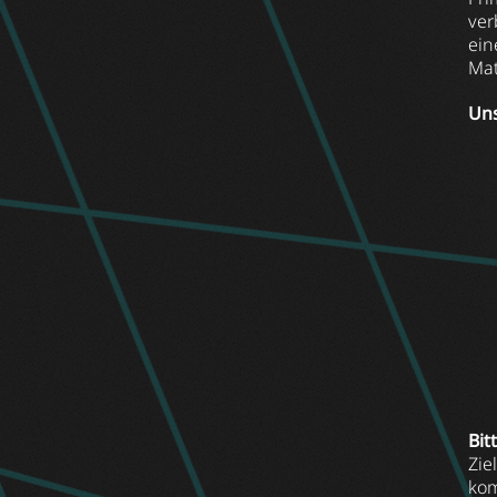
ver
ein
Mat
Uns
Bit
Zie
kom