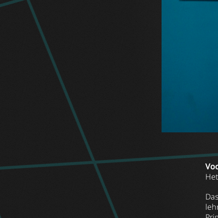
Voo
Het
Das
leh
Pri