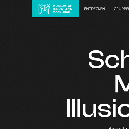
ENTDECKEN
GRUPPE
Sc
Illus
Besuche