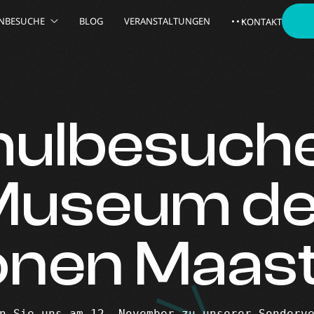
NBESUCHE
BLOG
VERANSTALTUNGEN
KONTAKT
hulbesuche
Museum de
ionen Maas
n Sie uns am 12. November zu unserer Sonderv