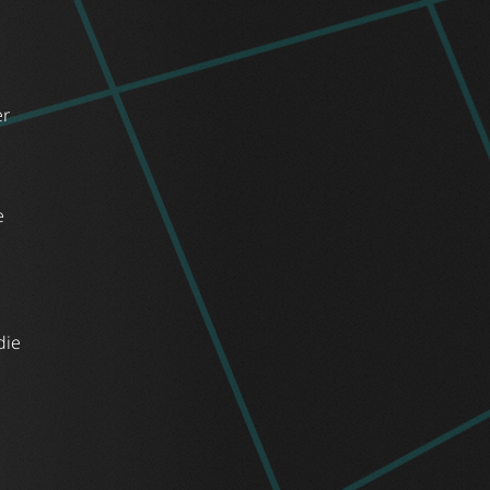
er
e
die