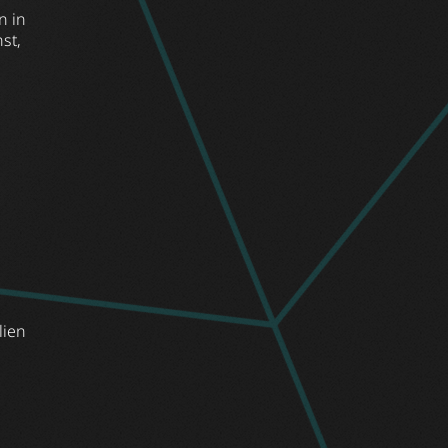
n in
st,
lien