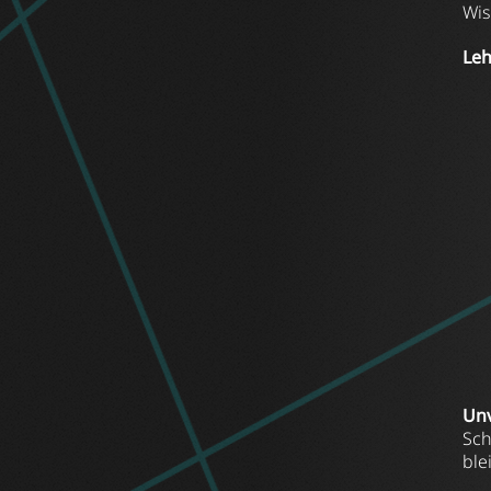
Wis
Leh
Unv
Sch
ble