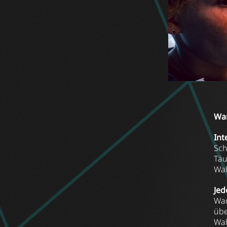
War
Int
Sch
Täu
Wah
Jed
War
übe
Wah