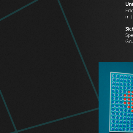
Unt
Erl
mit
Sic
Spe
Gru