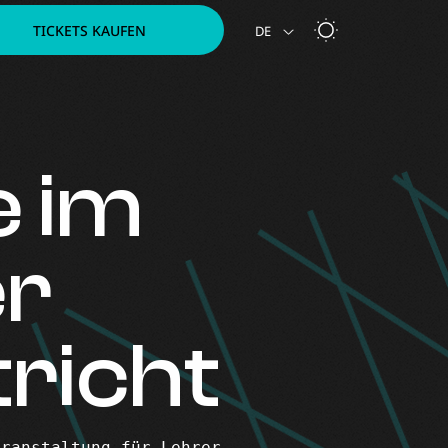
TICKETS KAUFEN
DE
NL
 im
r
tricht
eranstaltung für Lehrer.