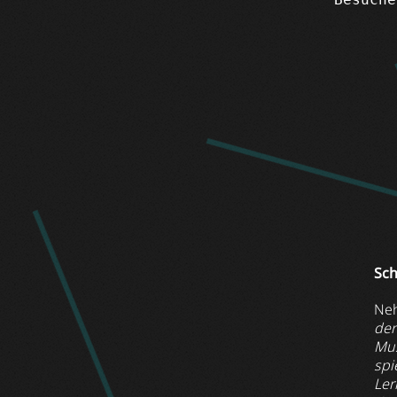
Sch
Neh
der
Mus
spi
Ler