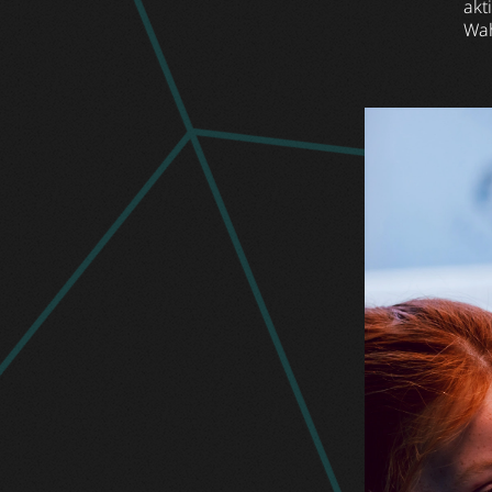
akt
Wah