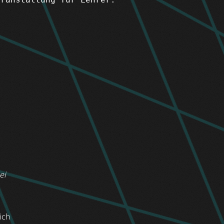
ei
ich